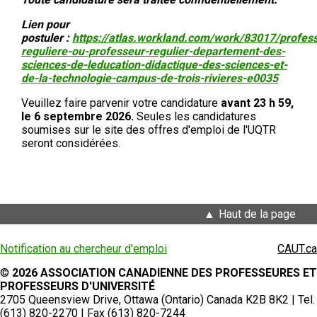
Lien pour
postuler :
https://atlas.workland.com/work/83017/profes
reguliere-ou-professeur-regulier-departement-des-
sciences-de-leducation-didactique-des-sciences-et-
de-la-technologie-campus-de-trois-rivieres-e0035
Veuillez faire parvenir votre candidature
avant 23 h 59,
le 6 septembre 2026.
Seules les candidatures
soumises sur le site des offres d'emploi de l'UQTR
seront considérées.
Haut de la page
Notification au chercheur d'emploi
CAUT.ca
©
2026 ASSOCIATION CANADIENNE DES PROFESSEURES ET
PROFESSEURS D'UNIVERSITÉ
2705 Queensview Drive, Ottawa (Ontario) Canada K2B 8K2 | Tel.
(613) 820-2270 | Fax (613) 820-7244